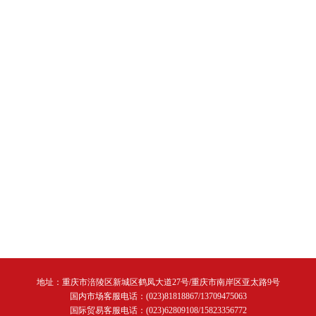
地址：重庆市涪陵区新城区鹤凤大道27号/重庆市南岸区亚太路9号
国内市场客服电话：(023)81818867/13709475063
国际贸易客服电话：(023)62809108/15823356772